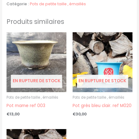
Catégorie :
Pots de petite taille , émaillés
Produits similaires
EN RUPTURE DE STOCK
EN RUPTURE DE STOCK
Pots de petite taille , émaillés
Pots de petite taille , émaillés
Pot mame ref 003
Pot grès bleu clair. ref M020
€
13,00
€
30,00